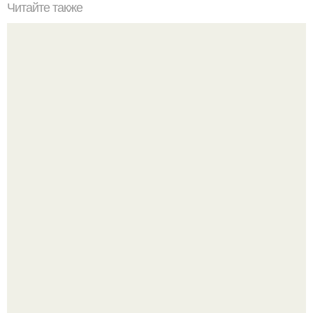
Читайте также
Быстрые пирожки на кефире - готовятся моментально.
Юра музыченко недавно отпраздновал свой день
рождения в кругу самых близких и родных людей.