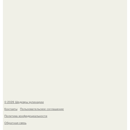
Самая популярная еда летом - мороженое.
Этот рецепт с первого раза даже у новичков получается.
© 2026 Шедевры кулинарии
Контакты
Пользовательское соглашение
Политика конфидециальности
Обратная связь