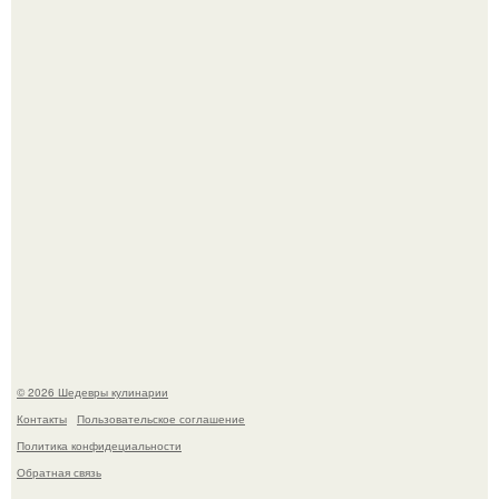
Зендея получила номинацию на премию "Эмми" в
категории "лучшая актриса в драматическом сериале" за
третий сезон "эйфории".
Этот рецепт с первого раза даже у новичков получается.
© 2026 Шедевры кулинарии
Контакты
Пользовательское соглашение
Политика конфидециальности
Обратная связь