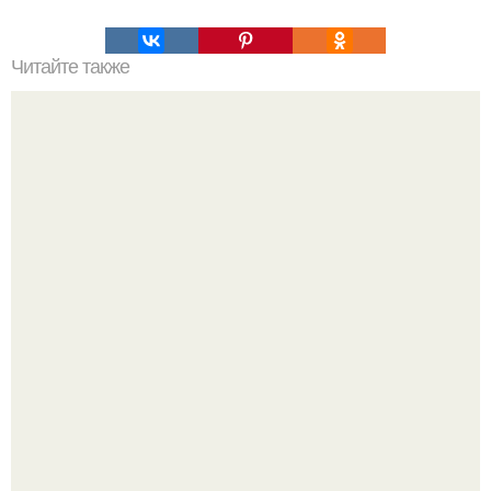
Читайте также
Анатомия и физиология работы щитовидной железы
Сразу 5 разных вкусов, чтобы не надоедало и готовка