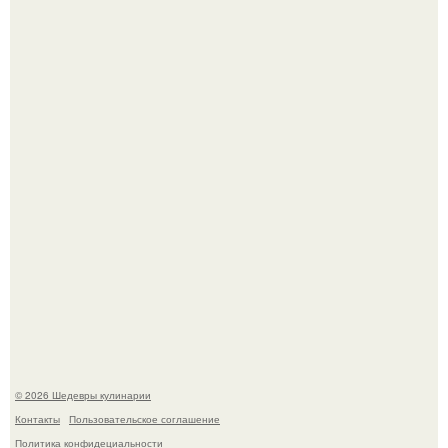
Токсис публично извинился перед генсухой на концерте
крида.
Зендея получила номинацию на премию "Эмми" в
категории "лучшая актриса в драматическом сериале" за
третий сезон "эйфории".
© 2026 Шедевры кулинарии
Контакты
Пользовательское соглашение
Политика конфидециальности