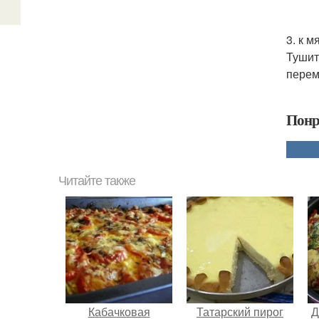
3. к 
Тушит
перем
Понр
Читайте также
Кабачковая
Татарский пирог
Д