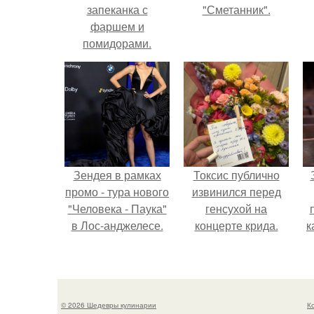
запеканка с
"Сметанник".
фаршем и
помидорами.
Зендея в рамках
Токсис публично
промо - тура нового
извинился перед
"Человека - Паука"
генсухой на
в Лос-анджелесе.
концерте крида.
к
с
© 2026 Шедевры кулинарии
К