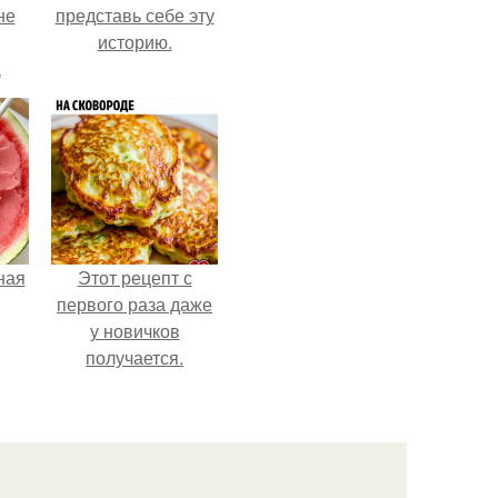
не
представь себе эту
историю.
а
ная
Этот рецепт с
первого раза даже
у новичков
получается.