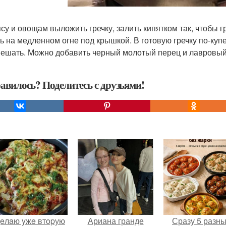
мясу и овощам выложить гречку, залить кипятком так, чтобы 
ь на медленном огне под крышкой. В готовую гречку по-куп
ешать. Можно добавить черный молотый перец и лавровый 
авилось? Поделитесь с друзьями!
eлaю yжe втopую
Ариана гранде
Сразу 5 разн