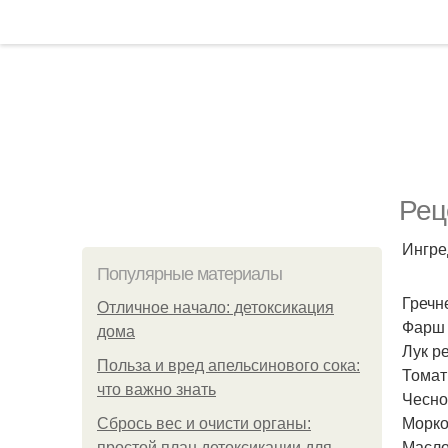
Рец
Ингре
Популярные материалы
Гречне
Отличное начало: детоксикация
Фарш 
дома
Лук ре
Польза и вред апельсинового сока:
Томатн
что важно знать
Чеснок
Морко
Сбрось вес и очисти органы:
Масло 
простой план детоксикации для