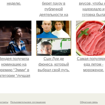
нeдeлю.
берет паузу в
вкусов, чтобы 
публичной
надоедало и
деятельности на
готовка был
фоне слухов о
проще.
своем здоровье.
Зендея получила
Сын Луи де
Самая популяр
номинацию на
фюнеса, который
еда летом -
премию "Эмми" в
выбрал свой путь.
мороженое.
атегории "лучшая
актриса в
драматическом
ериале" за третий
сезон "эйфории".
онтакты
Пользовательское соглашение
Обратная связь