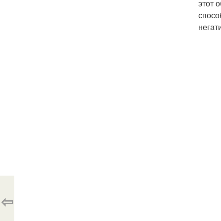
этот 
спосо
негат
⇦