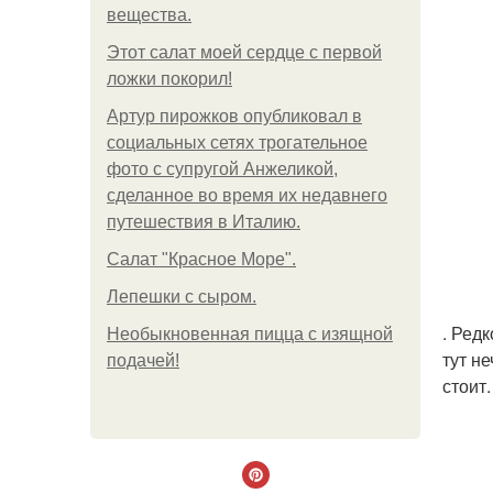
вещества.
Этот салат моей сердце с первой
ложки покорил!
Артур пирожков опубликовал в
социальных сетях трогательное
фото с супругой Анжеликой,
сделанное во время их недавнего
путешествия в Италию.
Салат "Красное Море".
Лепешки с сыром.
. Ред
Необыкновенная пицца с изящной
тут н
подачей!
стоит.