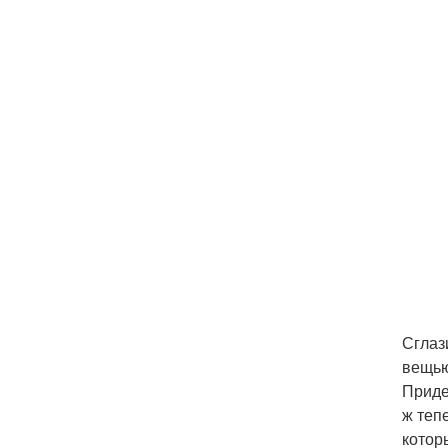
Сглаз
вещью
Придет
ж теп
котор