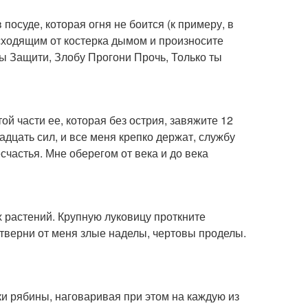
 посуде, которая огня не боится (к примеру, в
исходящим от костерка дымом и произносите
ы Защити, Злобу Прогони Прочь, Только ты
ой части ее, которая без острия, завяжите 12
адцать сил, и все меня крепко держат, службу
есчастья. Мне оберегом от века и до века
 растений. Крупную луковицу проткните
 отверни от меня злые наделы, чертовы проделы.
ки рябины, наговаривая при этом на каждую из