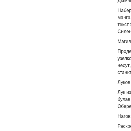
Дымны
Набер
манга
текст
Силен
Магия
Проде
узелк
несут,
стань
Луков
Лук и
булав
Обере
Нагов
Раскр