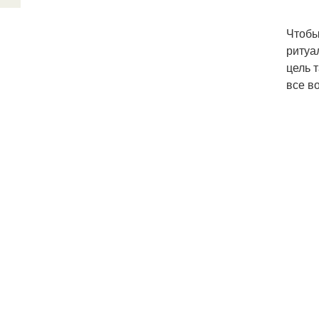
Чтобы
ритуа
цель 
все в