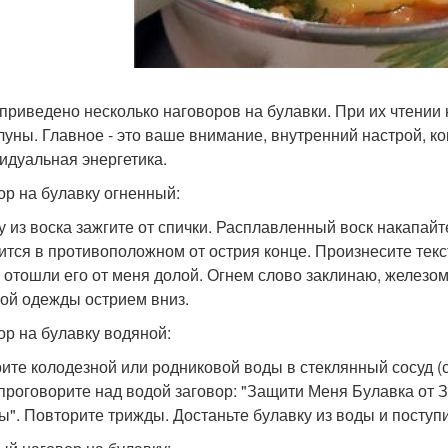
приведено несколько наговоров на булавки. При их чтении н
луны. Главное - это ваше внимание, внутренний настрой, к
идуальная энергетика.
ор на булавку огненный:
у из воска зажгите от спички. Расплавленный воск накапайт
ится в противоположном от острия конце. Произнесите текст
, отошли его от меня долой. Огнем слово заклинаю, железом
ой одежды острием вниз.
ор на булавку водяной:
ите колодезной или родниковой воды в стеклянный сосуд (ста
 проговорите над водой заговор: "Защити Меня Булавка от 
ы". Повторите трижды. Достаньте булавку из воды и посту