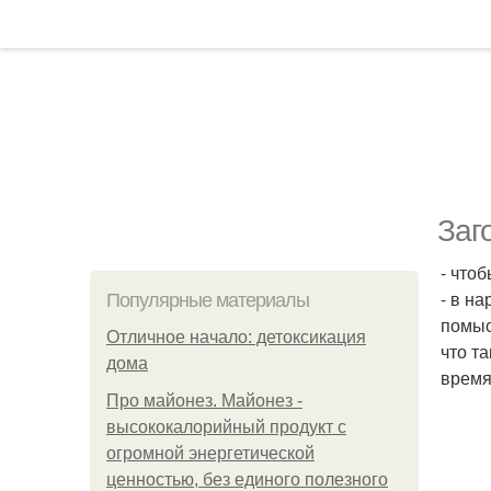
Заг
- что
- в н
Популярные материалы
помыс
Отличное начало: детоксикация
что та
дома
время
Про майонез. Майонез -
высококалорийный продукт с
огромной энергетической
ценностью, без единого полезного