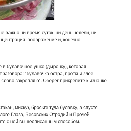
е важно ни время суток, ни день недели, ни
онцентрация, воображение и, конечно,
е в булавочное ушко (дырочку), которая
 заговора: "булавочка остра, проткни злое
 слово закрепляю". Оберег прикрепите к изнанке
кан, миску), бросьте туда булавку, а спустя
Злого Глаза, Бесовских Отродий и Прочей
пите с ней вышеописанным способом.