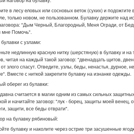
й наговор на булавку:
ите в лесу еловых или сосновых веток (сухих) и подожгите в
ле, только новом, не пользованном. Булавку держите над 
 заговора: "Дым Черный, Благородный, Меня Огради, от Бед
 мне Помочь".
 булавки с узлами:
ньте недлинную красную нитку (шерстяную) в булавку и на т
ов, читая на каждый такой заговор: "двенадцать щитов, двен
 от злого спасут. Отведите, узлы, беды, ненастья, дурное, н
те". Вместе с ниткой закрепите булавку на изнанке одежды.
ый оберег из булавки:
здавна считается в магии одним из самых сильных защитных
кой и начитайте заговор: "лук - борец, защиты моей венец,
ги, защити, все беды отврати".
ор на булавку рябиновый:
ойте булавку и наколите через острие три засушенные ягод