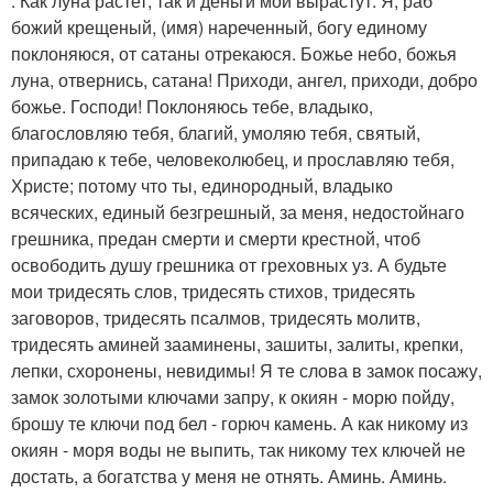
. Как луна растет, так и деньги мои вырастут. Я, раб
божий крещеный, (имя) нареченный, богу единому
поклоняюся, от сатаны отрекаюся. Божье небо, божья
луна, отвернись, сатана! Приходи, ангел, приходи, добро
божье. Господи! Поклоняюсь тебе, владыко,
благословляю тебя, благий, умоляю тебя, святый,
припадаю к тебе, человеколюбец, и прославляю тебя,
Христе; потому что ты, единородный, владыко
всяческих, единый безгрешный, за меня, недостойнаго
грешника, предан смерти и смерти крестной, чтоб
освободить душу грешника от греховных уз. А будьте
мои тридесять слов, тридесять стихов, тридесять
заговоров, тридесять псалмов, тридесять молитв,
тридесять аминей зааминены, зашиты, залиты, крепки,
лепки, схоронены, невидимы! Я те слова в замок посажу,
замок золотыми ключами запру, к окиян - морю пойду,
брошу те ключи под бел - горюч камень. А как никому из
окиян - моря воды не выпить, так никому тех ключей не
достать, а богатства у меня не отнять. Аминь. Аминь.