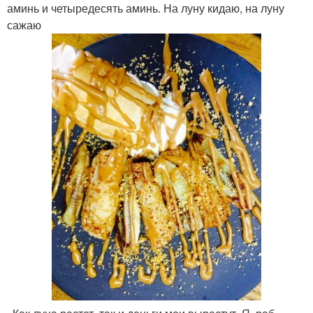
аминь и четыредесять аминь. На луну кидаю, на луну
сажаю