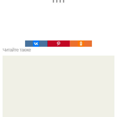
Читайте также
Настоящие бельгийские вафли дома: топ - 10 рецептов?