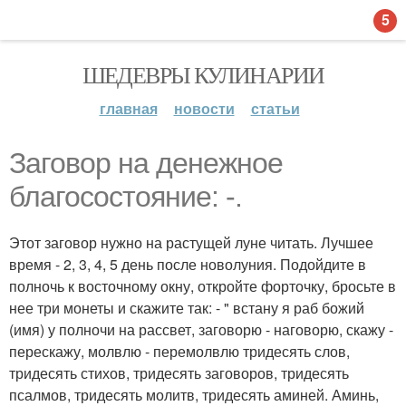
5
ШЕДЕВРЫ КУЛИНАРИИ
главная
новости
статьи
Заговор на денежное
благосостояние: -.
Этот заговор нужно на растущей луне читать. Лучшее
время - 2, 3, 4, 5 день после новолуния. Подойдите в
полночь к восточному окну, откройте форточку, бросьте в
нее три монеты и скажите так: - " встану я раб божий
(имя) у полночи на рассвет, заговорю - наговорю, скажу -
перескажу, молвлю - перемолвлю тридесять слов,
тридесять стихов, тридесять заговоров, тридесять
псалмов, тридесять молитв, тридесять аминей. Аминь,