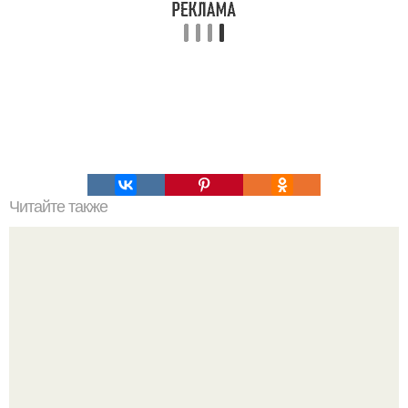
Читайте также
Украшения из карамели. Рецепт украшения из карамели
для тортов и пирожных.