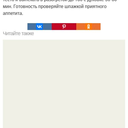
мин. Готовность проверяйте шпажкой приятного
аппетита.
Читайте также
Силиконовые формы для выпечки, как пользоваться в
духовке. 9 правил использования силиконовых формам
для выпечки.