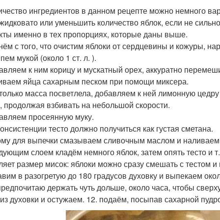
личество ингредиентов в данном рецепте можно немного вар
 жидковато или уменьшить количество яблок, если не сильно
кты именно в тех пропорциях, которые даны выше.
чнём с того, что очистим яблоки от сердцевины и кожуры, н
ем мукой (около 1 ст. л. ).
бавляем к ним корицу и мускатный орех, аккуратно перемеш
биваем яйца сахарным песком при помощи миксера.
к только масса посветлела, добавляем к ней лимонную цедр
, продолжая взбивать на небольшой скорости.
бавляем просеянную муку.
 консистенции тесто должно получиться как густая сметана.
рму для выпечки смазываем сливочным маслом и наливаем 
дующим слоем кладём немного яблок, затем опять тесто и т. 
ляет размер мисок: яблоки можно сразу смешать с тестом и
тавим в разогретую до 180 градусов духовку и выпекаем окол
 предпочитаю держать чуть дольше, около часа, чтобы свер
 из духовки и остужаем. 12. подаём, посыпав сахарной пудр