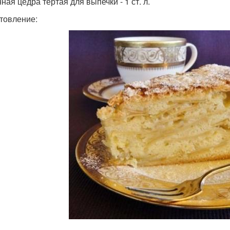
ная цедра тёртая для выпечки - 1 ст. л.
товление: