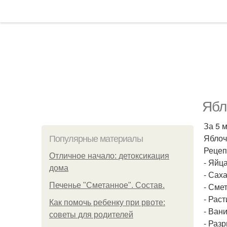
Ябл
За 5 
Яблоч
Популярные материалы
Рецеп
Отличное начало: детоксикация
- Яйца
дома
- Саха
Печенье "Сметанное". Состав.
- Смет
- Рас
Как помочь ребенку при рвоте:
- Вани
советы для родителей
- Разр