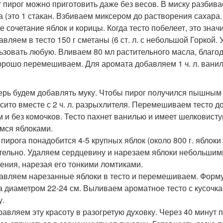
от пирог можно приготовить даже без весов. В миску разбива
а (это 1 стакан. Взбиваем миксером до растворения сахара
е сочетание яблок и корицы. Когда тесто побелеет, это знач
бавляем в тесто 150 г сметаны (6 ст. л. с небольшой Горкой
ьзовать любую. Вливаем 80 мл растительного масла, благод
орошо перемешиваем. Для аромата добавляем 1 ч. л. ваниль
перь будем добавлять муку. Чтобы пирог получился пышным 
 сито вместе с 2 ч. л. разрыхлителя. Перемешиваем тесто д
м и без комочков. Тесто пахнет ванилью и имеет шелковисту
мся яблоками.
я пирога понадобится 4-5 крупных яблок (около 800 г. яблоки
тельно. Удаляем сердцевину и нарезаем яблоки небольшими
ения, нарезая его тонкими ломтиками.
бавляем нарезанные яблоки в тесто и перемешиваем. Форм
 диаметром 22-24 см. Выливаем ароматное тесто с кусочк
у.
правляем эту красоту в разогретую духовку. Через 40 минут 