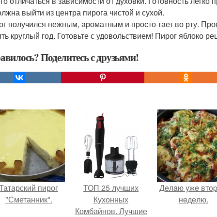
го отличаться в зависимости от духовки. Готовность легко
олжна выйти из центра пирога чистой и сухой.
рог получился нежным, ароматным и просто тает во рту. Пр
ить круглый год. Готовьте с удовольствием! Пирог яблоко р
авилось? Поделитесь с друзьями!
Татарский пирог
ТОП 25 лучших
Дeлaю yжe втo
"Сметанник".
Кухонных
нeдeлю.
Комбайнов. Лучшие