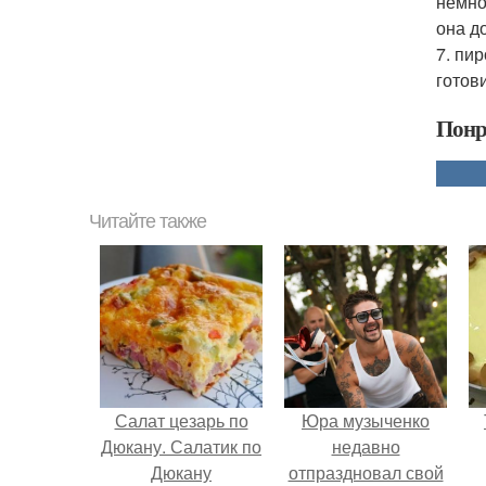
немно
она д
7. пи
готов
Понр
Читайте также
Салат цезарь по
Юра музыченко
Дюкану. Салатик по
недавно
Дюкану
отпраздновал свой