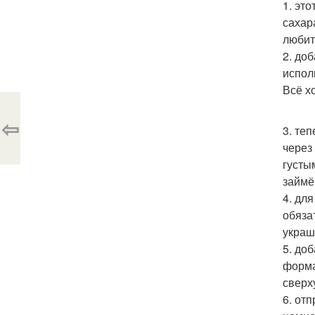
1. эт
сахар
любит
2. до
испол
Всё х
⇦
3. те
через
густы
займё
4. дл
обяза
украш
5. до
форма
сверх
6. от