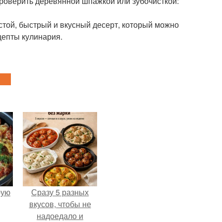
 проверить деревянной шпажкой или зубочисткой:
остой, быстрый и вкусный десерт, который можно
ецепты кулинария.
pую
Сразу 5 разных
вкусов, чтобы не
надоедало и