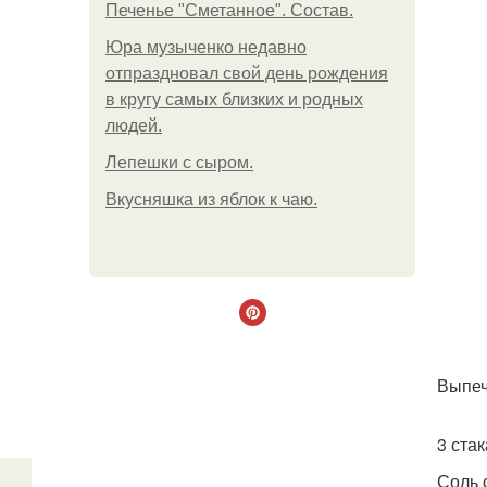
Печенье "Сметанное". Состав.
Юра музыченко недавно
отпраздновал свой день рождения
в кругу самых близких и родных
людей.
Лепешки с сыром.
Вкусняшка из яблок к чаю.
Выпеч
3 стак
Соль 