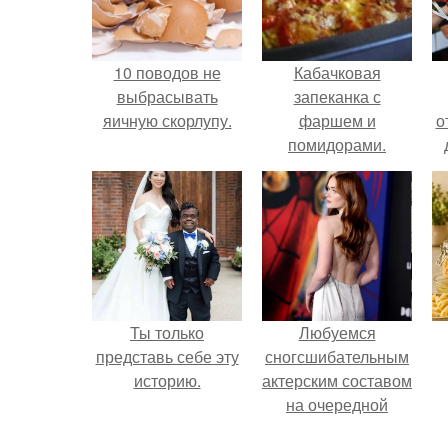
10 поводов не
Кабачковая
выбрасывать
запеканка с
яичную скорлупу.
фаршем и
о
помидорами.
Ты только
Любуемся
представь себе эту
сногсшибательным
историю.
актерским составом
на очередной
премьере нового