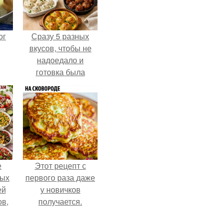
ог
Сразу 5 разных
вкусов, чтобы не
надоедало и
готовка была
проще.
е
Этот рецепт с
ных
первого раза даже
ей
у новичков
ов,
получается.
тся