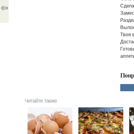
⇦
Сдела
Замеси
Разде
Вылож
Твоя 
Доста
Готов
аппет
Понр
Читайте также