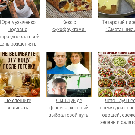
Юра музыченко
Кекс с
Татарский пир
недавно
сухофруктами.
"Сметанник".
тпраздновал свой
день рождения в
кругу самых
близких и родных
людей.
Не спешите
Сын Луи де
Лето - лучше
выливать.
фюнеса, который
время для соч
выбрал свой путь.
овощей, свеж
зелени и салат
которые готовя