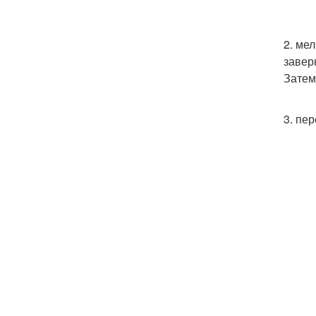
2. ме
завер
Затем
3. пе