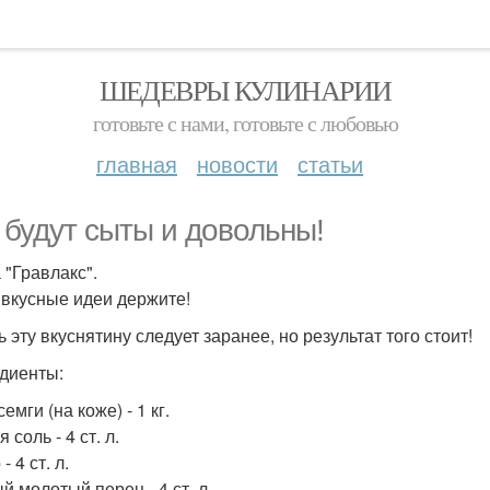
ШЕДЕВРЫ КУЛИНАРИИ
готовьте с нами, готовьте с любовью
главная
новости
статьи
 будут сыты и довольны!
 "Гравлакс".
вкусные идеи держите!
 эту вкуснятину следует заранее, но результат того стоит!
диенты:
емги (на коже) - 1 кг.
 соль - 4 ст. л.
- 4 ст. л.
й молотый перец - 4 ст. л.