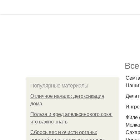
Все
Семга
Наши 
Популярные материалы
Делать
Отличное начало: детоксикация
дома
Ингре
Польза и вред апельсинового сока:
Филе с
что важно знать
Мелкая
Сахар 
Сбрось вес и очисти органы:
Черны
простой план детоксикации для