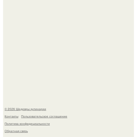
категории "лучшая актриса в драматическом сериале" за
третий сезон "эйфории".
Первый раз я попробовал его, когда приехал в гости к
деду.
© 2026 Шедевры кулинарии
Контакты
Пользовательское соглашение
Политика конфидециальности
Обратная связь