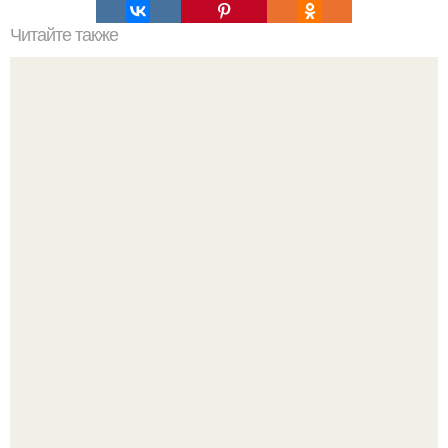
Читайте также
Мы сохраняем огурчики свежими долго.
Варенье - пятиминутка в 1 прием из любого вида ягод:
никакой длительной варки, все витамины на месте!