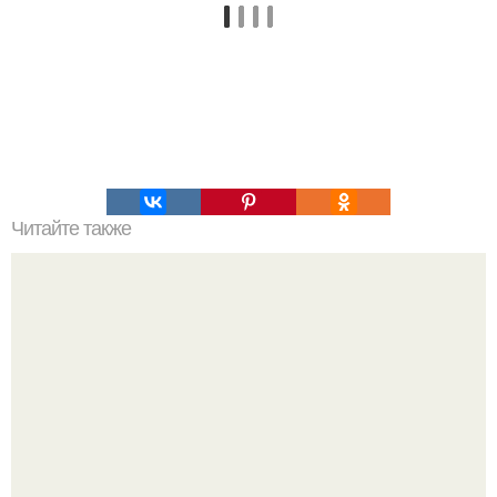
Читайте также
Силиконовые формы для выпечки, как пользоваться в
духовке. 9 правил использования силиконовых формам
для выпечки.