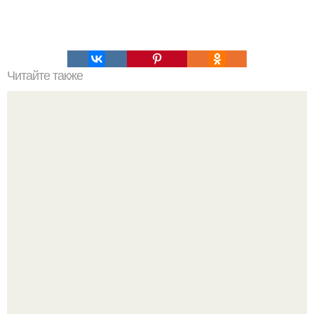
Читайте также
Рецепт хлеба. Советую попробовать и написать ваши
отзывы!