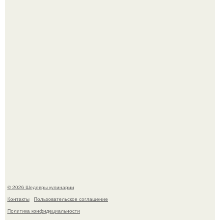
Первый раз я попробовал его, когда приехал в гости к
деду.
Этот рецепт с первого раза даже у новичков получается.
© 2026 Шедевры кулинарии
Контакты
Пользовательское соглашение
Политика конфидециальности