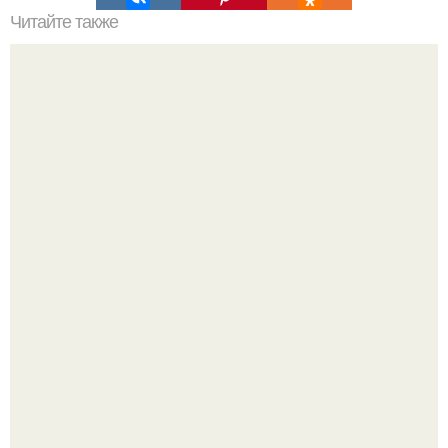
Читайте также
Вкусный кекс нереально.
Дeлaю yжe втopую нeдeлю.