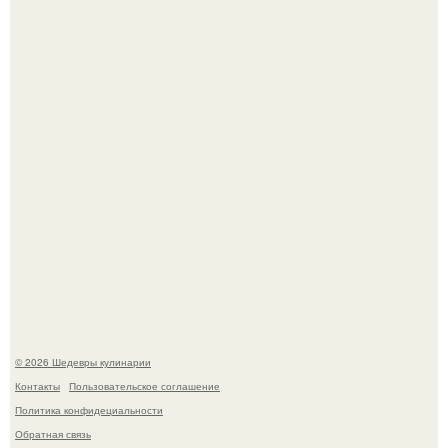
Самая популярная еда летом - мороженое.
Родион Газманов тепло поздравил своего отца,
знаменитого певца Олега Газманова, с важным
юбилеем - 75-летием.
© 2026 Шедевры кулинарии
Контакты
Пользовательское соглашение
Политика конфидециальности
Обратная связь