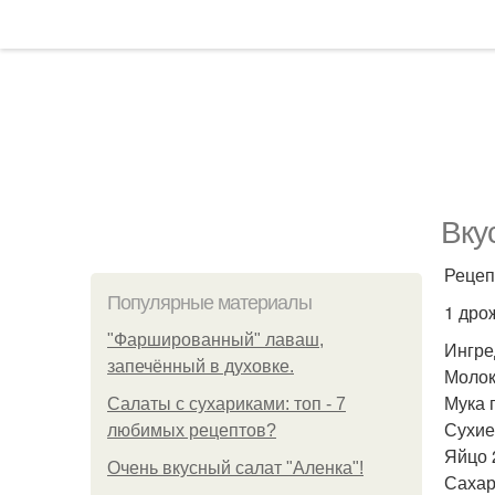
Вку
Рецеп
Популярные материалы
1 дро
"Фаршированный" лаваш,
Ингре
запечённый в духовке.
Молок
Мука 
Салаты с сухариками: топ - 7
Сухие 
любимых рецептов?
Яйцо 2
Очень вкусный салат "Аленка"!
Сахар 