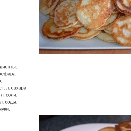
диенты:
 кефира.
.
 ст. л. сахара.
 л. соли.
 л. соды.
муки.