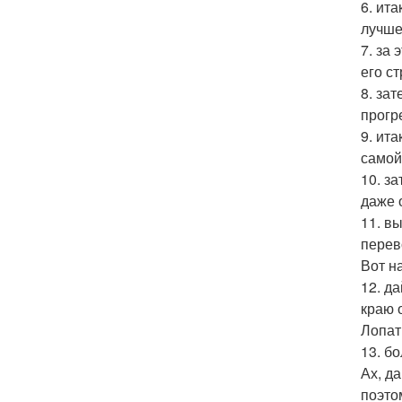
6. ит
лучше
7. за
его ст
8. за
прогр
9. ит
самой
10. з
даже 
11. в
перев
Вот н
12. д
краю 
Лопат
13. б
Ах, д
поэто