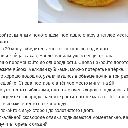
кройте льняным полотенцем, поставьте опару в тёплое место
лось.
рез 30 минут убедитесь, что тесто хорошо поднялось.
бавьте яйца, сахар, масло, ванильную эссенцию, соль.
рошо перемешайте до однородности. Снова накройте полотен
режьте яблоки мелкими кубиками, можно потереть на тёрке.
сто хорошо подошло, увеличившись в объёме почти в три раз
ешайте. Снова поставьте в тёплое место минут на 20.
это уже тесто с яблоками, оно тоже очень хорошо поднялось.
азогрейте сковороду, налейте растительное масло. Поставьт
у, выложите тесто на сковороду.
ыпекайте с двух сторон до золотистого цвета.
скалённой сковороде оладьи поднимаются моментально, ва
лучить горелых оладий.