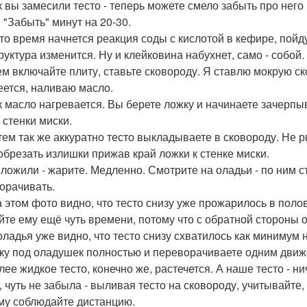
ак вы замесили тесто - теперь можете смело забыть про него
 "Забыть" минут на 20-30.
 это время начнется реакция соды с кислотой в кефире, пой
руктура изменится. Ну и клейковина набухнет, само - собой.
тем включайте плиту, ставьте сковороду. Я ставлю мокрую ск
еется, наливаю масло.
ак масло нагревается. Вы берете ложку и начинаете зачерпы
 стенки миски.
атем так же аккуратно тесто выкладываете в сковороду. Не р
обрезать излишки прижав край ложки к стенке миски.
ыложили - жарите. Медленно. Смотрите на оладьи - по ним с
орачивать.
а этом фото видно, что тесто снизу уже прожарилось в пол
айте ему ещё чуть времени, потому что с обратной стороны 
оладья уже видно, что тесто снизу схватилось как минимум 
ку под оладушек полностью и переворачиваете одним движ
олее жидкое тесто, конечно же, растечется. А наше тесто - 
а, чуть не забыла - выливая тесто на сковороду, учитывайте,
му соблюдайте дистанцию.