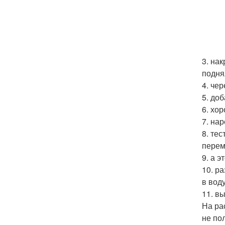
3. на
подня
4. че
5. до
6. хо
7. на
8. те
перем
9. а 
10. р
в вод
11. в
На ра
не по