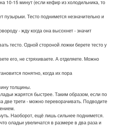
 на 10-15 минут (если кефир из холодильника, то
дут пузырьки. Тесто поднимется незначительно и
овороду - жду когда она высохнет - значит
вать тесто. Одной стороной ложки берете тесто у
вете его, не стряхиваете. А отделяете. Можно
тановится понятно, когда их пора
овину толщины.
оладьи жарятся быстрее. Таким образом, если по
на две трети - можно переворачивать. Подводите
ением.
ничуть. Наоборот, ещё лишь сильнее поднимется.
 что оладьи увеличатся в размере в два раза и