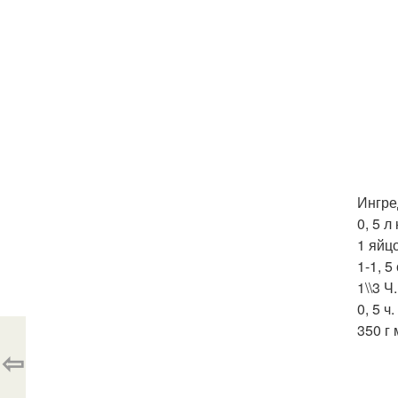
Ингре
0, 5 л
1 яйцо
1-1, 5
1\\3 Ч.
0, 5 ч.
350 г 
⇦