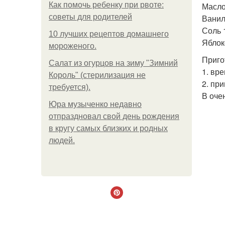
Как помочь ребенку при рвоте:
Масло 
советы для родителей
Ваниль
Соль 1/
10 лучших рецептов домашнего
Яблоко
мороженого.
Приго
Салат из огурцов на зиму "Зимний
1. вре
Король" (стерилизация не
2. пр
требуется).
В оче
Юра музыченко недавно
отпраздновал свой день рождения
в кругу самых близких и родных
людей.