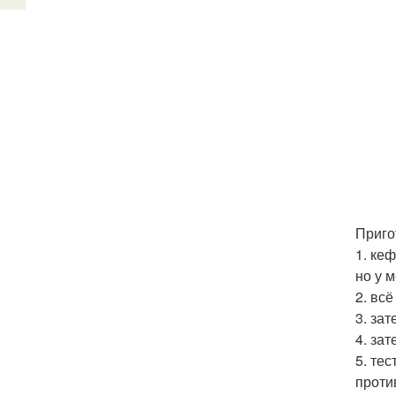
Приго
1. ке
но у 
2. вс
3. за
4. за
5. те
проти