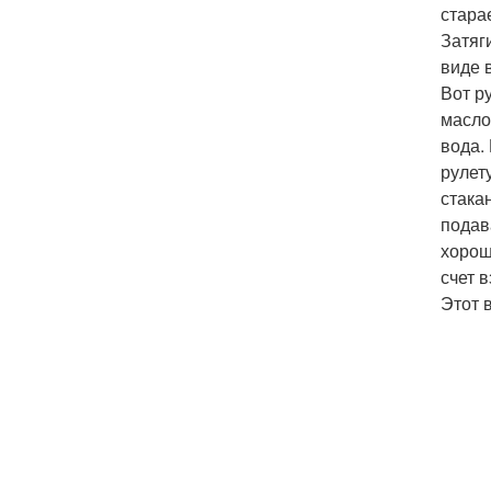
стара
Затяг
виде 
Вот р
масло
вода.
рулет
стака
подав
хорош
счет 
Этот 