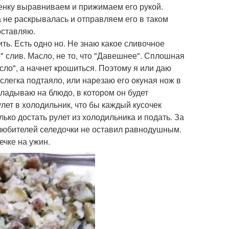
ленку выравниваем и прижимаем его рукой.
а не раскрывалась и отправляем его в таком
оставляю.
ть. Есть одно но. Не знаю какое сливочное
" слив. Масло, не то, что "Давешнее". Сплошная
асло", а начнет крошиться. Поэтому я или даю
 слегка подтаяло, или нарезаю его окуная нож в
кладываю на блюдо, в котором он будет
лет в холодильник, что бы каждый кусочек
ько достать рулет из холодильника и подать. За
з любителей селедочки не оставил равнодушным.
ечке на ужин.