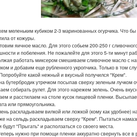
ем меленьким кубиком 2-3 маринованных огурчика. Что бы 
тила от кожуры.
товим яичное масло. Для этого собьем 200-250 г сливочного
шности и побеления. Не пожалейте для этого 5-ти минут ра
лжая работать миксером смешиваем сливочное масло с н
иком и добавим еще рубленного укропчика. Только в том слу
 Попробуйте какой нежный и вкусный получился "Крем".
 на бутербродик утречком посыпав сверху зеленым лучком о
аем собирать рулет. Для этого нарежем зелень. Очень вкусна
аем и расстилаем на столе кусок пищевой пленки. Высыпае
ата или прямоугольника.
лень раскладываем вилкой или ложкой (кому как удобнее) н
 же на сельдь раскладываем сверху "Крем". Пытаться намазы
и будут "Прыгать" и расползаться со своего места.
 теперь нужно при помощи пленки аккуратно свернуть все в