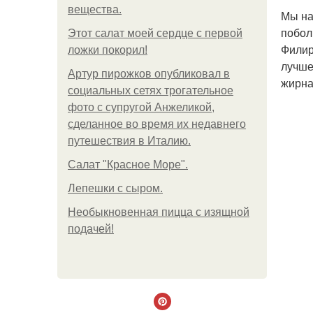
вещества.
Мы на
побол
Этот салат моей сердце с первой
Филир
ложки покорил!
лучше
Артур пирожков опубликовал в
жирна
социальных сетях трогательное
фото с супругой Анжеликой,
сделанное во время их недавнего
путешествия в Италию.
Салат "Красное Море".
Лепешки с сыром.
Необыкновенная пицца с изящной
подачей!