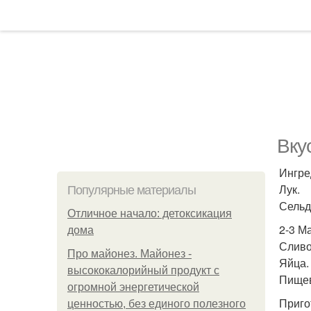
Вку
Ингре
Лук.
Популярные материалы
Сельд
Отличное начало: детоксикация
2-3 М
дома
Сливо
Про майонез. Майонез -
Яйца.
высококалорийный продукт с
Пищев
огромной энергетической
Приго
ценностью, без единого полезного