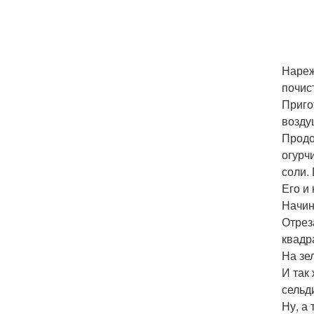
Нареж
почис
Приго
возду
Продо
огурч
соли.
Его и
Начин
Отрез
квадр
На зе
И так
сельд
Ну, а