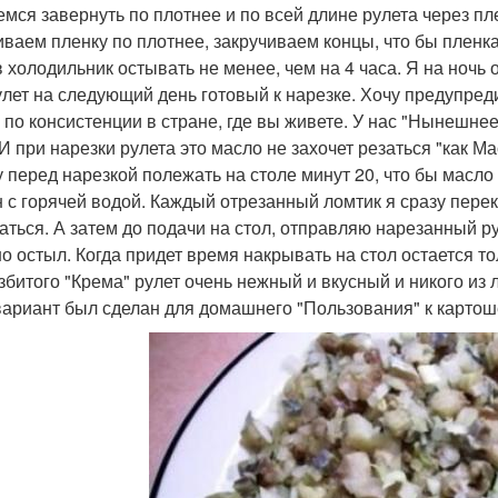
емся завернуть по плотнее и по всей длине рулета через п
иваем пленку по плотнее, закручиваем концы, что бы пленк
в холодильник остывать не менее, чем на 4 часа. Я на ночь 
улет на следующий день готовый к нарезке. Хочу предупреди
 по консистенции в стране, где вы живете. У нас "Нынешнее
 И при нарезки рулета это масло не захочет резаться "как М
у перед нарезкой полежать на столе минут 20, что бы масло
н с горячей водой. Каждый отрезанный ломтик я сразу пере
аться. А затем до подачи на стол, отправляю нарезанный ру
о остыл. Когда придет время накрывать на стол остается тол
взбитого "Крема" рулет очень нежный и вкусный и никого и
вариант был сделан для домашнего "Пользования" к картош