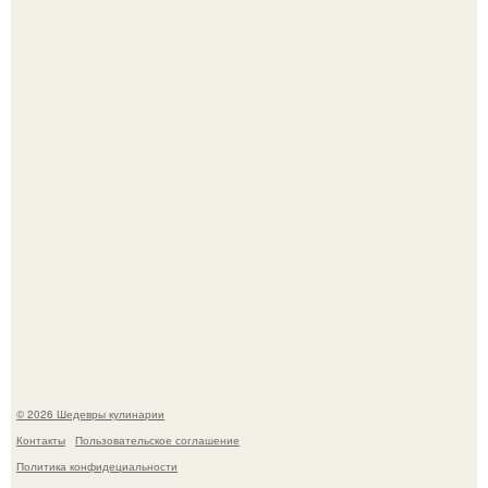
Токсис публично извинился перед генсухой на концерте
крида.
Зендея получила номинацию на премию "Эмми" в
категории "лучшая актриса в драматическом сериале" за
третий сезон "эйфории".
© 2026 Шедевры кулинарии
Контакты
Пользовательское соглашение
Политика конфидециальности