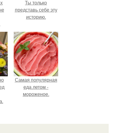
ых
Ты только
не
представь себе эту
историю.
а
но
Самая популярная
ед
еда летом -
мороженое.
а.