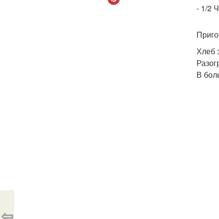
- 1/2 
Приго
Хлеб 
Разог
В бол
⇦