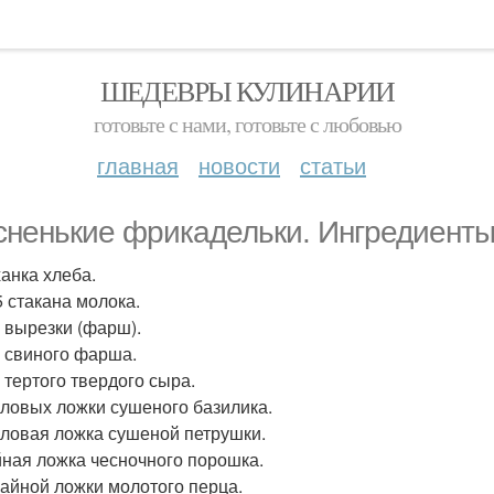
ШЕДЕВРЫ КУЛИНАРИИ
готовьте с нами, готовьте с любовью
главная
новости
статьи
сненькие фрикадельки. Ингредиенты
ханка хлеба.
 5 стакана молока.
г вырезки (фарш).
 г свиного фарша.
г тертого твердого сыра.
толовых ложки сушеного базилика.
толовая ложка сушеной петрушки.
айная ложка чесночного порошка.
 Чайной ложки молотого перца.