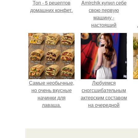
Топ - 5 рецептов
Amirchik купил себе
домашних конфет.
свою первую
машину -
настоящий
автомобиль мечты
для многих
автолюбителей.
Самые необычные,
Любуемся
но очень вкусные
сногсшибательным
начинки для
актерским составом
лаваша.
на очередной
премьере нового
человека - паука.