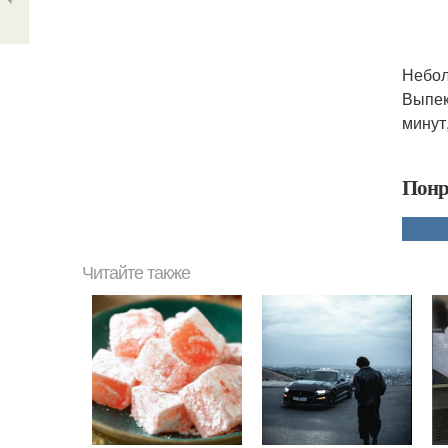
Небол
Выпек
минут
Понр
Читайте также