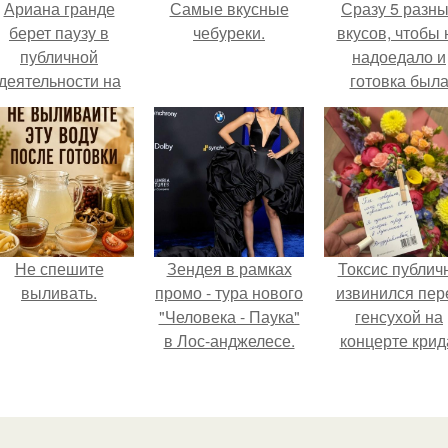
Ариана гранде
Самые вкусные
Сразу 5 разн
берет паузу в
чебуреки.
вкусов, чтобы 
публичной
надоедало и
деятельности на
готовка был
фоне слухов о
проще.
своем здоровье.
Не спешите
Зендея в рамках
Токсис публич
выливать.
промо - тура нового
извинился пер
"Человека - Паука"
генсухой на
в Лос-анджелесе.
концерте крид