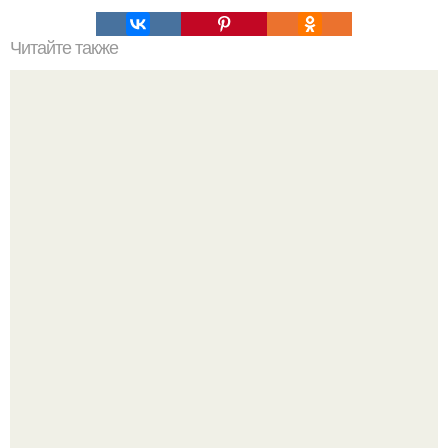
Читайте также
Самый вкусный картофель запеченный в духовке.
Кабачковая запеканка с фаршем и помидорами.