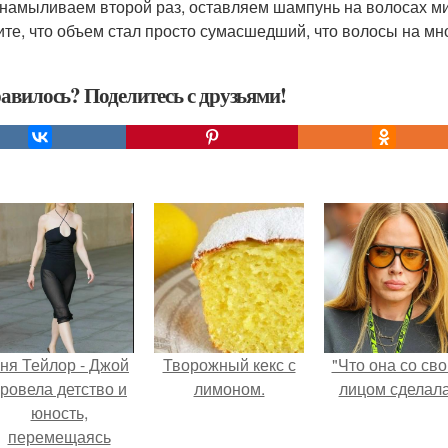
 намыливаем второй раз, оставляем шампунь на волосах ми
ите, что объем стал просто сумасшедший, что волосы на мн
авилось? Поделитесь с друзьями!
ня Тейлор - Джой
Творожный кекс с
"Что она со св
ровела детство и
лимоном.
лицом сделал
юность,
перемещаясь