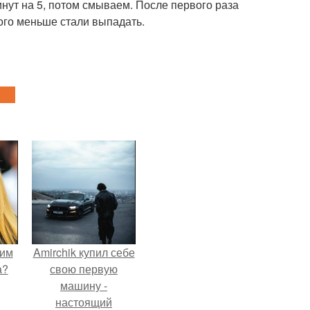
нут на 5, потом смываем. После первого раза
ого меньше стали выпадать.
оим
Amirchik купил себе
а?
свою первую
машину -
настоящий