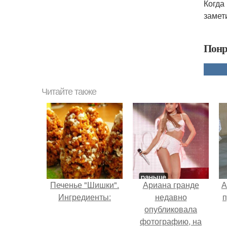
Когда
замет
Понр
Читайте также
Печенье "Шишки".
Ариана гранде
А
Ингредиенты:
недавно
п
опубликовала
фотографию, на