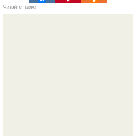
Читайте также
Хрустящие огурцы - необычный рецепт приготовления.
Татарский пирог "Сметанник".