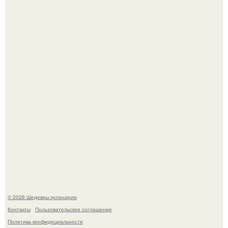
Самая популярная еда летом - мороженое.
Первый раз я попробовал его, когда приехал в гости к
деду.
© 2026 Шедевры кулинарии
Контакты
Пользовательское соглашение
Политика конфидециальности