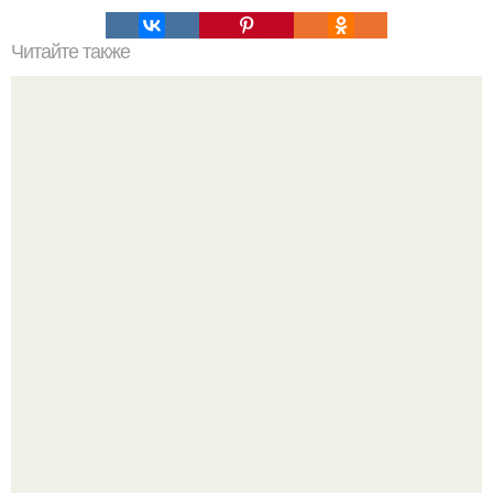
Читайте также
С помощью астрологического квадрата отношений
можно быстро и достаточно точно определить
совместимость знаков зодиака.