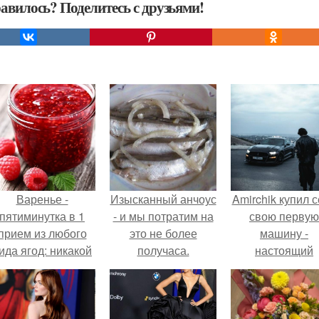
авилось? Поделитесь с друзьями!
Варенье -
Изысканный анчоус
Amirchik купил 
пятиминутка в 1
- и мы потратим на
свою первую
прием из любого
это не более
машину -
ида ягод: никакой
получаса.
настоящий
лительной варки,
автомобиль ме
все витамины на
для многих
месте!
автолюбителе