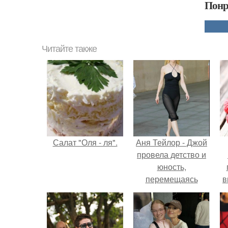
Понр
Читайте также
Салат "Оля - ля".
Аня Тейлор - Джой
провела детство и
юность,
перемещаясь
в
между двумя
д
совершенно
разными
культурами -