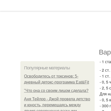
Вар
- 1 ст
Популярные материалы
- 2 ст
- 1 ст
Освободитесь от токсинов: 5-
- 0, 5 
дневный детокс-программа Eat&Fit
- 2, 5
"Что она со своим лицом сделала?
Для н
Аня Тейлор - Джой провела детство
- 0, 5
и юность, перемещаясь между
- 300 
двумя совершенно разными