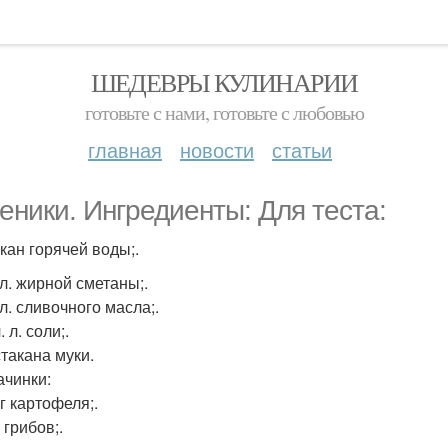
ШЕДЕВРЫ КУЛИНАРИИ
готовьте с нами, готовьте с любовью
главная
новости
статьи
еники. Ингредиенты: Для теста:
акан горячей воды;.
. л. жирной сметаны;.
. л. сливочного масла;.
ч. л. соли;.
 стакана муки.
ачинки:
 кг картофеля;.
г грибов;.