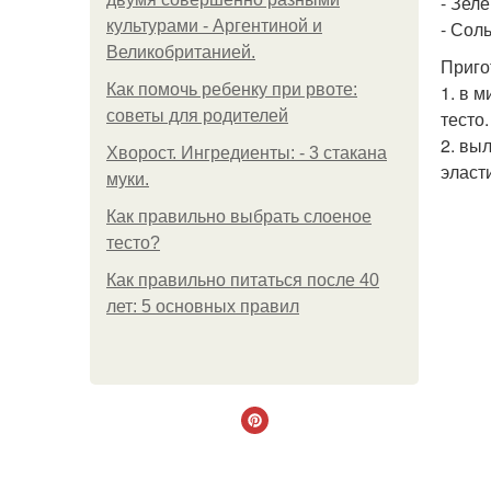
- Зеле
культурами - Аргентиной и
- Соль
Великобританией.
Приго
Как помочь ребенку при рвоте:
1. в 
советы для родителей
тесто.
2. вы
Хворост. Ингредиенты: - 3 стакана
эласт
муки.
Как правильно выбрать слоеное
тесто?
Как правильно питаться после 40
лет: 5 основных правил