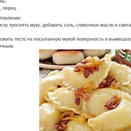
нь;.
, перец.
товление:
миску просеять муку, добавить соль, сливочное масло и смет
ложить тесто на посыпанную мукой поверхность и вымешать 
ичным.