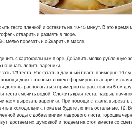
крыть тесто пленкой и оставить на 10-15 минут. В это время
ртофель отварить и размять в пюре.
ибы мелко порезать и обжарить в масле.
единить с картофельным пюре. Добавить мелко рубленную зел
 начинать лепить вареники.
резать 1/3 теста. Раскатать в длинный пласт, примерно 10 с
и помощи двух столовых ложек сформировать шарик из начин
ки должны располагаться примерно на расстоянии 5 см друг
рая теста смочить водой. Сложить края теста, накрыв начин
ачинаем вырезать вареники. При помощи стакана вырезать 
вить в холодильник, пока вы будете лепить остальные. 12. 
ленной воды с добавлением лаврового листа, горошка черно
вут, достаем их шумовкой и подаем на стол вместе со смет