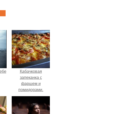
себе
Кабачковая
запеканка с
фаршем и
помидорами.
чты
й.