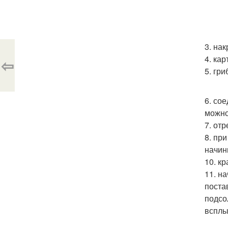
3. на
4. ка
⇦
5. гр
6. со
можно
7. от
8. пр
начин
10. к
11. н
поста
подсо
всплы