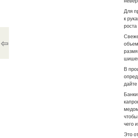
невер
Для п
к рук
роста
Свеже
⇦
объем
размя
шишек
В про
опред
дайте
Банки
капро
медом
чтобы
чего 
Это о