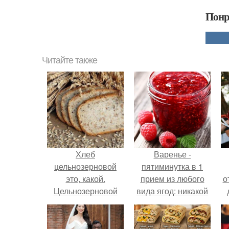
Понр
Читайте также
Хлеб
Варенье -
цельнозерновой
пятиминутка в 1
это, какой.
прием из любого
о
Цельнозерновой
вида ягод: никакой
хлеб. Настоящий
длительной варки,
цельнозерновой
все витамины на
хлеб очень для
месте!