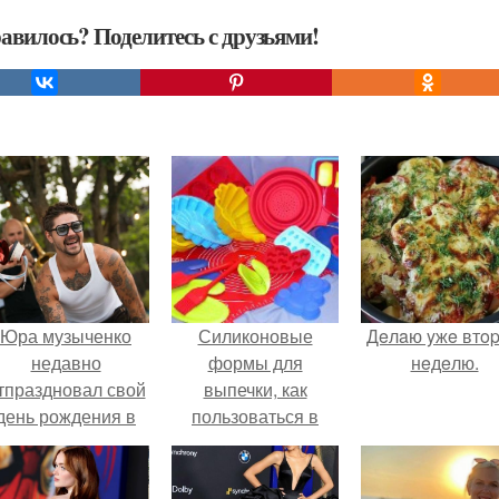
авилось? Поделитесь с друзьями!
Юра музыченко
Силиконовые
Дeлaю yжe втo
недавно
формы для
нeдeлю.
тпраздновал свой
выпечки, как
день рождения в
пользоваться в
кругу самых
духовке. 9 правил
близких и родных
использования
людей.
силиконовых