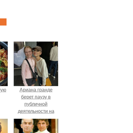
pую
Ариана гранде
берет паузу в
публичной
деятельности на
фоне слухов о
своем здоровье.