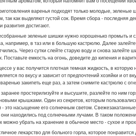
оятным ароматом, который напомнит вам о посещении хвойн
риготовления варенья подходят только молодые, зеленые ш
ам, так как выделяют густой сок. Время сбора - последняя 
 и развития достигают.
собранные зеленые шишки нужно хорошенько промыть и с
а, например, в таз или в большую кастрюлю. Далее залейт
гчились. Через сутки слейте старую воду и снова залейте ши
. Поставьте емкость на огонь, доведите до кипения и варит
цессе у вас получится плотная темная жидкость, в которую
еляется по вкусу и зависит от предпочтений хозяйки и от в
 варенью закипеть еще раз, а затем снимите кастрюлю с огн
 заранее простерилизуйте и высушите, разлейте по ним гор
новыми крышками. Один из секретов, которым пользовалис
 - это насыщение его солнечным светом. Свежезакатанные 
 они находились под солнечными лучами. В таком положени
их можно убрать на хранение в обычное место - сухое и про
тличное лекарство для больного горла, которое понравитс