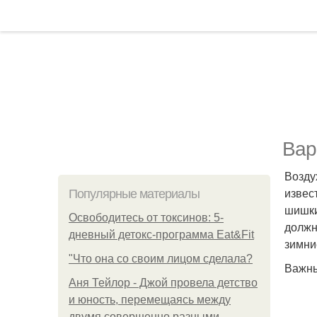
Вар
Возду
извес
Популярные материалы
шишки
Освободитесь от токсинов: 5-
должн
дневный детокс-программа Eat&Fit
зимни
"Что она со своим лицом сделала?
Важны
Аня Тейлор - Джой провела детство
и юность, перемещаясь между
двумя совершенно разными