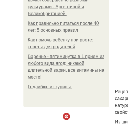
культурами - Аргентиной и
Великобританией.
Как правильно питаться после 40
лет: 5 основных правил
Как помочь ребенку при рвоте:
советы для родителей
Варенье - пятиминутка в 1 прием из
любого вида ягод: никакой
длительной варки, все витамины на
месте!
Гедлибже из курицы.
Рецеп
сахар
натур
свойс
Из ши