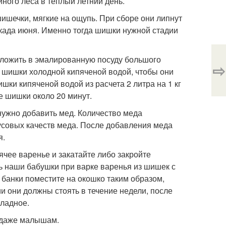
ого леса в теплый летний день.
ишечки, мягкие на ощупь. При сборе они липнут
декада июня. Именно тогда шишки нужной стадии
ложить в эмалированную посуду большого
⇨
е шишки холодной кипяченой водой, чтобы они
шки кипяченой водой из расчета 2 литра на 1 кг
е шишки около 20 минут.
 нужно добавить мед. Количество меда
кусовых качеств меда. После добавления меда
я.
ячее варенье и закатайте либо закройте
ь наши бабушки при варке варенья из шишек с
банки поместите на окошко таким образом,
и они должны стоять в течение недели, после
хладное.
я даже малышам.