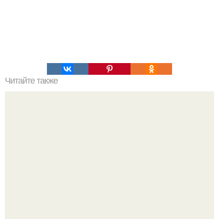
Читайте также
Домашнее мороженое, вкус советского пломбира.