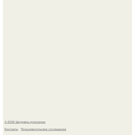
Первый раз я попробовал его, когда приехал в гости к
деду.
Лето - лучшее время для сочных овощей, свежей зелени
и салатов, которые готовятся буквально за несколько
минут.
© 2026 Шедевры кулинарии
Контакты
Пользовательское соглашение