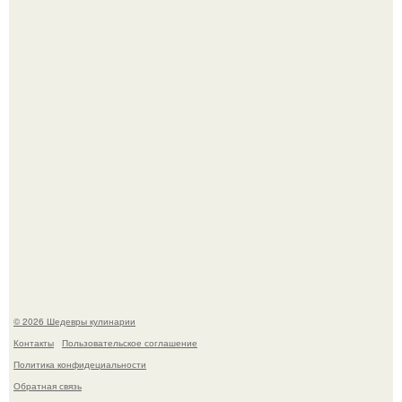
Первый раз я попробовал его, когда приехал в гости к
деду.
Этот рецепт с первого раза даже у новичков получается.
© 2026 Шедевры кулинарии
Контакты
Пользовательское соглашение
Политика конфидециальности
Обратная связь