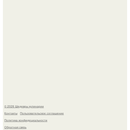
Первый раз я попробовал его, когда приехал в гости к
деду.
Этот рецепт с первого раза даже у новичков получается.
© 2026 Шедевры кулинарии
Контакты
Пользовательское соглашение
Политика конфидециальности
Обратная связь