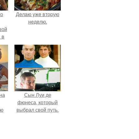
ко
Дeлaю yжe втopую
нeдeлю.
вой
 в
ых
на
Сын Луи де
фюнеса, который
ую
выбрал свой путь.