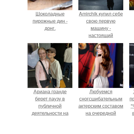
Шоколадные
Amirchik купил себе
пирожные дин -
свою первую
донг.
машину -
настоящий
автомобиль мечты
для многих
автолюбителей.
Ариана гранде
Любуемся
берет паузу в
сногсшибательным
п
публичной
актерским составом
"
деятельности на
на очередной
фоне слухов о
премьере нового
своем здоровье.
человека - паука.