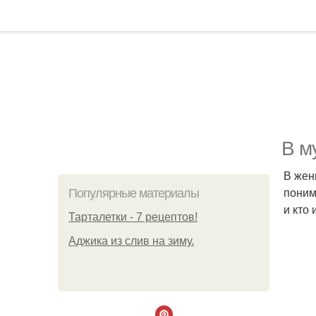
В м
В жен
поним
Популярные материалы
и кто
Тарталетки - 7 рецептов!
Аджика из слив на зиму.