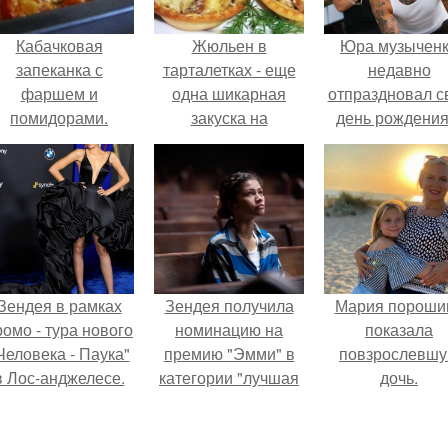
Кабачковая
Жюльен в
Юра музычен
запеканка с
тарталетках - еще
недавно
фаршем и
одна шикарная
отпраздновал с
помидорами.
закуска на
день рождения
праздничный стол.
кругу самых
близких и родн
людей.
Зендея в рамках
Зендея получила
Мария пороши
ромо - тура нового
номинацию на
показала
Человека - Паука"
премию "Эмми" в
повзрослевш
в Лос-анджелесе.
категории "лучшая
дочь.
актриса в
драматическом