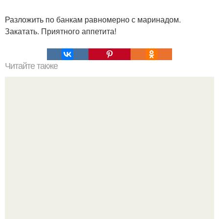
Разложить по банкам равномерно с маринадом.
Закатать. Приятного аппетита!
Читайте также
Курица в луковой шелухе. "Копченая" курятина в луковой
шелухе.