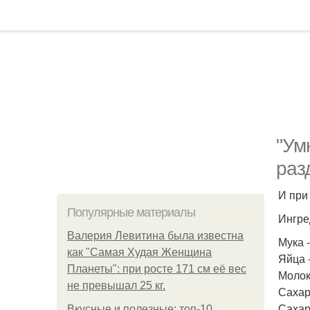
"Ум
раз
И при
Популярные материалы
Ингре
Валерия Левитина была известна
Мука -
как "Самая Худая Женщина
Яйца -
Планеты": при росте 171 см её вес
Молок
не превышал 25 кг.
Сахар 
Сахар
Вкусные и полезные: топ-10