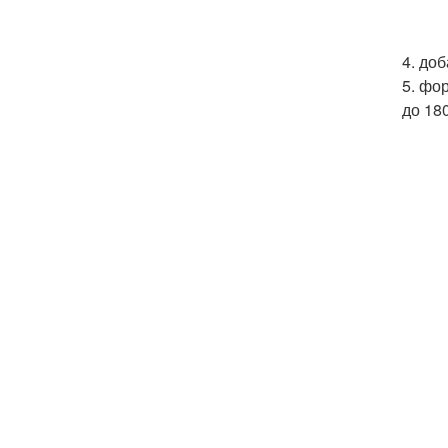
4. до
5. фо
до 18