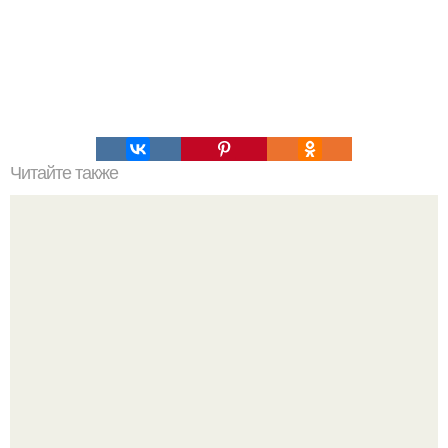
Читайте также
Пирог заливной. Заливные пироги на все случаи жизни!