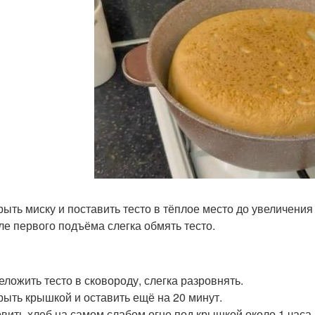
крыть миску и поставить тесто в тёплое место до увеличения
сле первого подъёма слегка обмять тесто.
реложить тесто в сковороду, слегка разровнять.
крыть крышкой и оставить ещё на 20 минут.
товить хлеб на самом слабом огне под крышкой около 1 часа