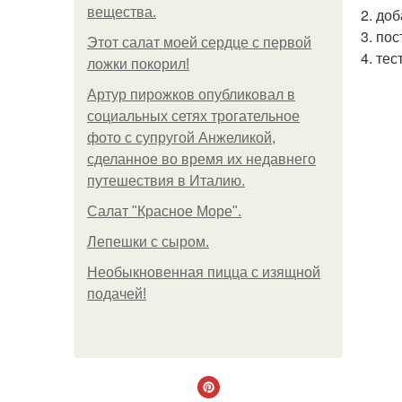
вещества.
2. доб
3. по
Этот салат моей сердце с первой
4. те
ложки покорил!
Артур пирожков опубликовал в
социальных сетях трогательное
фото с супругой Анжеликой,
сделанное во время их недавнего
путешествия в Италию.
Салат "Красное Море".
Лепешки с сыром.
Необыкновенная пицца с изящной
подачей!