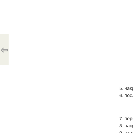
⇦
5. на
6. по
7. пе
8. на
9. го