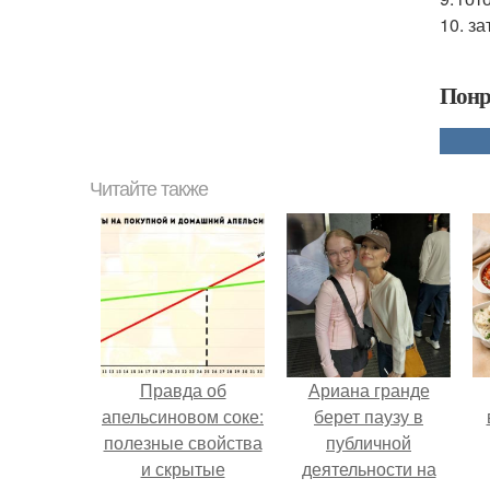
10. з
Понр
Читайте также
Правда об
Ариана гранде
апельсиновом соке:
берет паузу в
полезные свойства
публичной
и скрытые
деятельности на