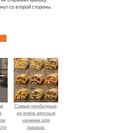
инут со второй стороны.
ов
Самые необычные,
в
но очень вкусные
тях
начинки для
ото
лаваша.