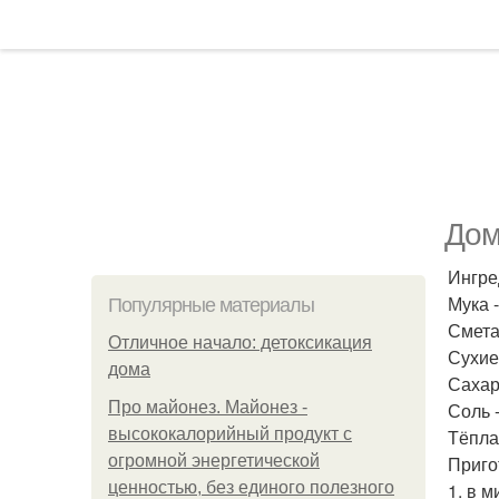
Дом
Ингре
Мука -
Популярные материалы
Сметан
Отличное начало: детоксикация
Сухие 
дома
Сахар 
Про майонез. Майонез -
Соль -
высококалорийный продукт с
Тёпла
огромной энергетической
Приго
ценностью, без единого полезного
1. в 