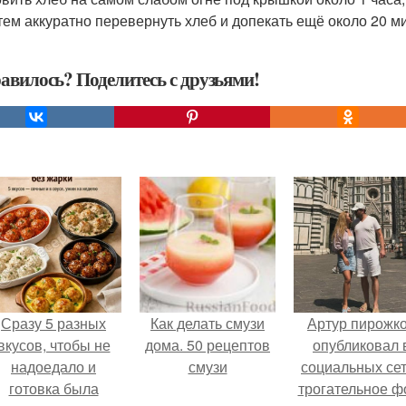
атем аккуратно перевернуть хлеб и допекать ещё около 20 м
авилось? Поделитесь с друзьями!
Сразу 5 разных
Как делать смузи
Артур пирожк
вкусов, чтобы не
дома. 50 рецептов
опубликовал 
надоедало и
смузи
социальных се
готовка была
трогательное ф