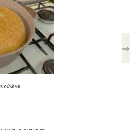
⇨
 в объёме.
, не открывая крышку.