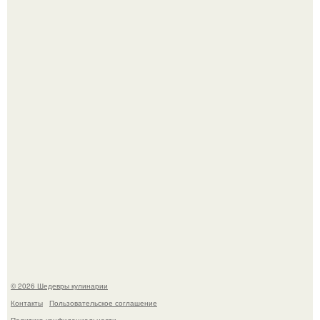
Токсис публично извинился перед генсухой на концерте
крида.
Мария порошина показала повзрослевшую дочь.
© 2026 Шедевры кулинарии
Контакты
Пользовательское соглашение