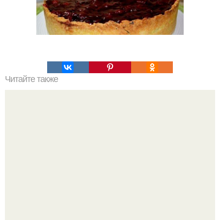
Читайте также
Узбекский плов (андижанский!