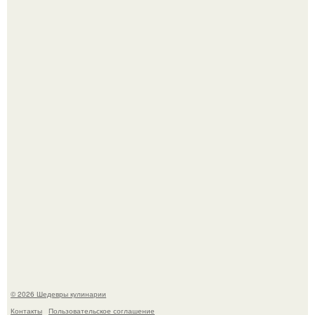
Мария порошина показала повзрослевшую дочь.
Самая популярная еда летом - мороженое.
© 2026 Шедевры кулинарии
Контакты
Пользовательское соглашение