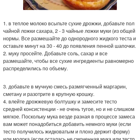
1. в теплое молоко всыпьте сухие дрожжи, добавьте пол
чайной ложки сахара, 2 - 3 чайные ложки муки (из общей
нормы. Все размешайте до однородного жидкого теста и
оставьте минут на 30 - 40 до появления пенной шапочки.
2. муку просейте. Добавьте соль, сахар и все
размешайте, чтобы все сухие ингредиенты равномерно
распределились по объему.
3. добавьте в мучную смесь размягченный маргарин,
сметану и разотрите в крупную крошку.
4. влейте дрожжевую болтушку и замесите тесто
средней консистенции - не очень тугое, но и не слишком
мягкое. Поскольку мука везде разная в процессе замеса
вам может понадобиться добавить немного муки (если
тесто получилось жидковатым и плохо держит форму)
или молока (если осталась не смоченная мука или тесто