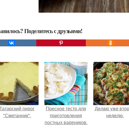
авилось? Поделитесь с друзьями!
Татарский пирог
Пресное тесто для
Дeлaю yжe втo
"Сметанник".
приготовления
нeдeлю.
постных вареников.