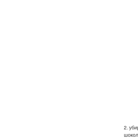
2. уб
шокол