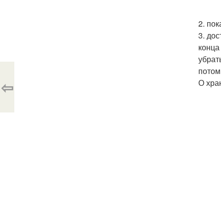
2. по
3. до
конца
убрат
потом
⇦
О хра