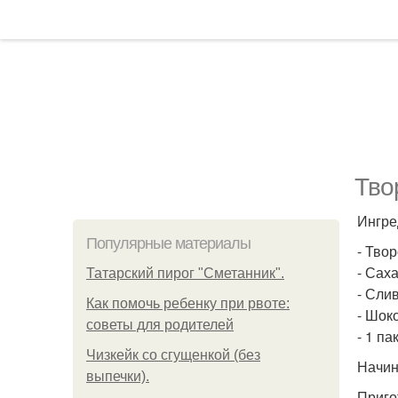
Тво
Ингре
Популярные материалы
- Твор
- Саха
Татарский пирог "Сметанник".
- Слив
Как помочь ребенку при рвоте:
- Шоко
советы для родителей
- 1 п
Чизкейк со сгущенкой (без
Начин
выпечки).
Приго