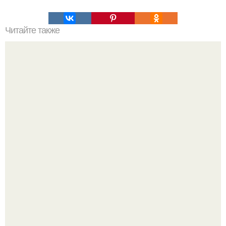
Читайте также
Картофель запеченный с чесноком.
Amirchik купил себе свою первую машину - настоящий