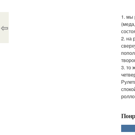
1. мы
(меда
⇦
состо
2. на
сверх
попол
творо
3. то
четве
Рулет
споко
ролло
Понр