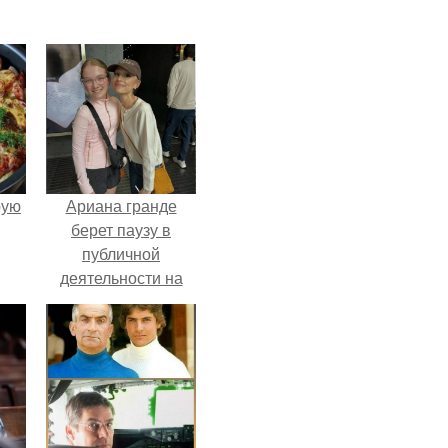
pую
Ариана гранде
берет паузу в
публичной
деятельности на
фоне слухов о
своем здоровье.