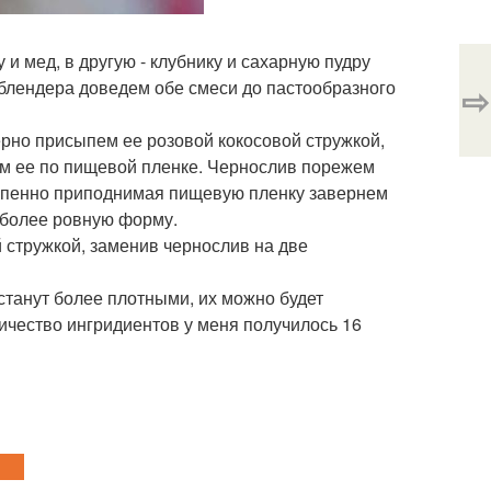
 и мед, в другую - клубнику и сахарную пудру
и блендера доведем обе смеси до пастообразного
⇨
рно присыпем ее розовой кокосовой стружкой,
м ее по пищевой пленке. Чернослив порежем
тепенно приподнимая пищевую пленку завернем
 более ровную форму.
й стружкой, заменив чернослив на две
 станут более плотными, их можно будет
личество ингридиентов у меня получилось 16