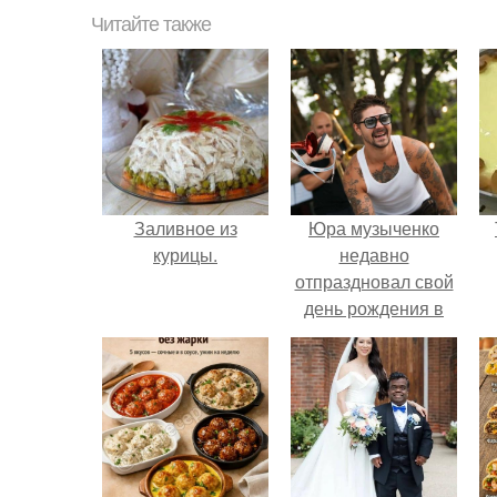
Читайте также
Заливное из
Юра музыченко
курицы.
недавно
отпраздновал свой
день рождения в
кругу самых
близких и родных
людей.