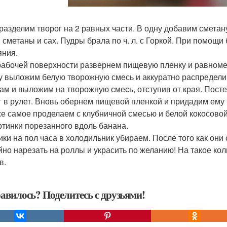
 разделим творог на 2 равных части. В одну добавим сметану
, сметаны и сах. Пудры брала по ч. л. с Горкой. При помощ
яния.
 рабочей поверхности развернем пищевую пленку и равноме
у выложим белую творожную смесь и аккуратно распредели
ам и выложим на творожную смесь, отступив от края. Пос
г в рулет. Вновь обернем пищевой пленкой и придадим ему
 же самое проделаем с клубничной смесью и белой кокосово
ртинки порезанного вдоль банана.
ики на пол часа в холодильник убираем. После того как они
йно нарезать на роллы и украсить по желанию! На такое ко
в.
авилось? Поделитесь с друзьями!