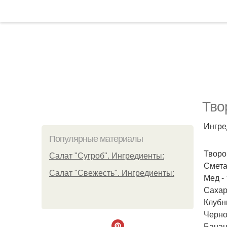
Тво
Ингре
Популярные материалы
Творог
Салат "Сугроб". Ингредиенты:
Сметан
Салат "Свежесть". Ингредиенты:
Мед - 
Сахарн
Клубни
Черно
Банан 