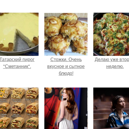
Татарский пирог
Стожки. Очень
Дeлaю yжe втo
"Сметанник".
вкусное и сытное
нeдeлю.
блюдо!