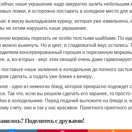
 сейчас наше украшение надо аккуратно залить небольшим 
ловых ложки, и осторожно поставить в холодное место для з
йчас в миску выкладываем курицу, которая уже измельчена, 
мы не хотим нарушить наше украшение.
реную морковь порезать не особо толстыми шайбами. По иде
 можно выкинуть. Но и цвет, и сладковатый вкус остались. Т
еделяем консервированный горошек и порезанную морковь. Э
ее, а, во-вторых - вкус этих овощей очень даже гармонируе
ё, поставьте наше заливное в холодильник до полного застыв
тром сделать, а подать уже ближе к вечеру.
ное - одно из немногих блюд, которое прекрасно подождет су
се. Так что, если вы решили сделать его заранее, то просто
йно в холодильнике. Перед подачей выложите на блюдо и, ес
ому счету, оно и так у нас красивое. Приятного приятного а
авилось? Поделитесь с друзьями!