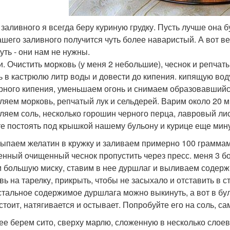
 заливного я всегда беру куриную грудку. Пусть лучше она б
ашего заливного получится чуть более наваристый. А вот ве
уть - они нам не нужны.
. Очистить морковь (у меня 2 небольшие), чеснок и репчат
ь в кастрюлю литр воды и довести до кипения. кипящую вод
рного кипения, уменьшаем огонь и снимаем образовавшийся
ляем морковь, репчатый лук и сельдерей. Варим около 20 
ляем соль, несколько горошин черного перца, лавровый лис
те постоять под крышкой нашему бульону и курице еще мину
сыпаем желатин в кружку и заливаем примерно 100 граммами
нный очищенный чеснок пропустить через пресс. меня 3 бо
 большую миску, ставим в нее дуршлаг и выливаем содерж
вь на тарелку, прикрыть, чтобы не засыхало и отставить в ст
стальное содержимое дуршлага можно выкинуть, а вот в бул
 стоит, натягивается и остывает. Попробуйте его на соль, с
лее берем сито, сверху марлю, сложенную в несколько слое