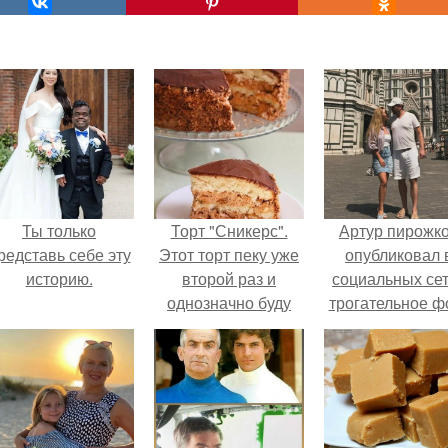
Ты только
Торт "Сникерс".
Артур пирожк
редставь себе эту
Этот торт пеку уже
опубликовал 
историю.
второй раз и
социальных се
однозначно буду
трогательное ф
печь еще.
с супругой
Анжеликой,
сделанное в
время их недав
путешествия 
Италию.