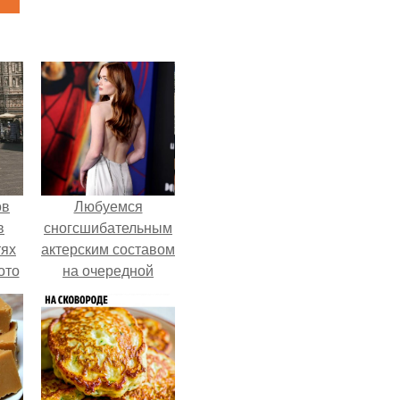
ов
Любуемся
в
сногсшибательным
тях
актерским составом
ото
на очередной
премьере нового
человека - паука.
о
него
в