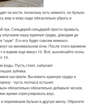
удет на кости, поскольку хоть немного, но бульон
сь жир и кожу надо обязательно убрать и
ый лук. Сельдерей сельдерей просто промыть.
у опускаем нашу куриную грудку, доводим до
 "шум". Его его будет совсем немного.
минут на минимальном огне. После этого времени
т и варим еще минут 10. Всё, выключайте огонь
т 10.
 воды. Пусть стоит, набухает.
льших зубчика.
имое кастрюли. Выложить куриную грудку и
орону - пусть полчаса остынет.
ьон обязательно обязательно добавьте чеснок,
амое время отрегулировать вкус.
в и переливаем бульон в другую миску. Обратите