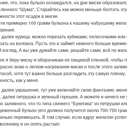
ние, что, пока бульон охлаждался, на дне миски образовалс
ленного "Шума". Старайтесь как можно меньше болтать эту
жности этот осадок в миске.
те примерно 100 грамм бульона к нашему набухшему желат
орения.
 далее курица. можно порезать кубиками, полосочками или 
рать на волокна. Пусть это и займет немного больше времен
й взгляд. А вы уже думайте сами, решайте сами, всё по жел
лее я беру миску и оборачиваю ее пищевой пленкой, чтобы п
красно знаю о легком нагревании миски и после этого зали
способ, хотя тут важно больше разгладить эту самую пленку
ность, как у меня.
 далее украшение. тут уже включайте свою фантазию. меня
, далее петрушка и зеленый горошек. А можете и ничего не 
х заливного, что-то типа свежего "Букетика" из петрушки ил
цеженный бульон (его должно получится около 700-750 гра
енько перемешать. В том случае, если вдруг желатин успел з
волновку и он опять растает.