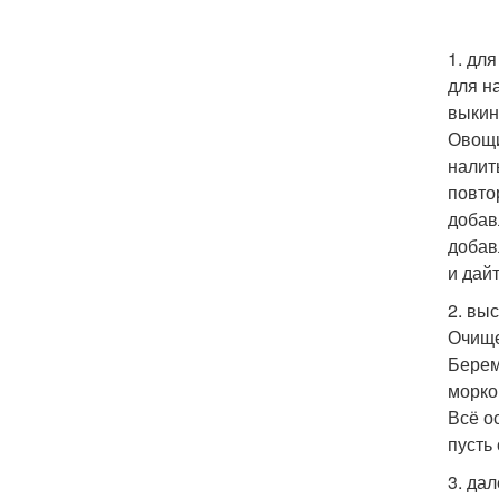
1. для
для н
выкин
Овощи
налит
повто
добав
добав
и дай
2. вы
Очище
Берем
морко
Всё о
пусть
3. да