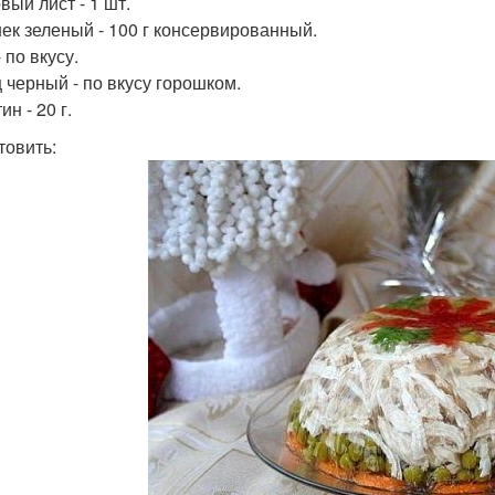
вый лист - 1 шт.
ек зеленый - 100 г консервированный.
 по вкусу.
 черный - по вкусу горошком.
н - 20 г.
товить: