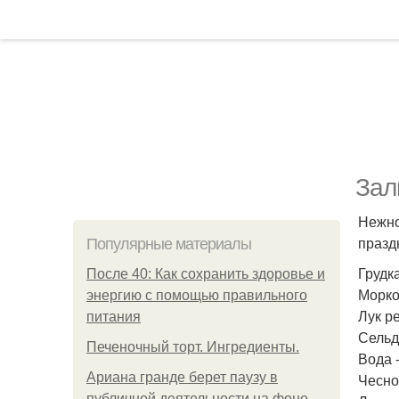
Зал
Нежно
празд
Популярные материалы
Грудка
После 40: Как сохранить здоровье и
Морков
энергию с помощью правильного
Лук ре
питания
Сельд
Печеночный торт. Ингредиенты.
Вода -
Ариана гранде берет паузу в
Чеснок
публичной деятельности на фоне