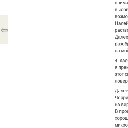
внима
вылов
возмо
Налей
⇦
раств
Далее
разоб
на мо
4. да
я пре
этот 
поверх
Далее
Черри
на вер
В про
хорош
микро