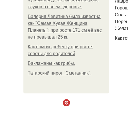
Лавро
слухов о своем здоровье.
Горош
Соль -
Валерия Левитина была известна
Перец
как "Самая Худая Женщина
Желати
Планеты": при росте 171 см её вес
не превышал 25 кг.
Как го
Как помочь ребенку при рвоте:
советы для родителей
Баклажаны как грибы.
Татарский пирог "Сметанник".