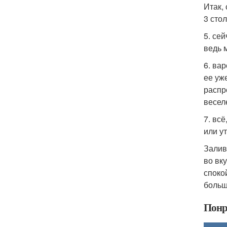
Итак,
3 сто
5. се
ведь 
6. ва
ее уже
распр
весел
7. вс
или у
Залив
во вку
споко
больш
Понр