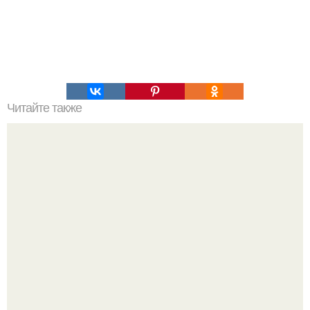
Читайте также
Силиконовые формы для выпечки, как пользоваться в
духовке. 9 правил использования силиконовых формам
для выпечки.