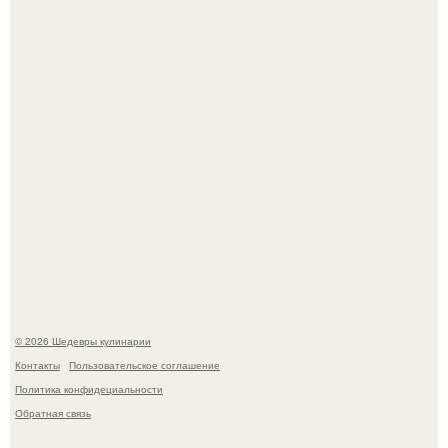
Зендея получила номинацию на премию "Эмми" в
категории "лучшая актриса в драматическом сериале" за
третий сезон "эйфории".
Мария порошина показала повзрослевшую дочь.
© 2026 Шедевры кулинарии
Контакты
Пользовательское соглашение
Политика конфидециальности
Обратная связь