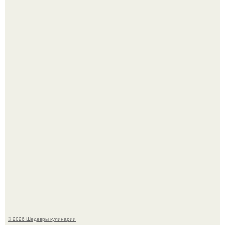
Сын Луи де фюнеса, который выбрал свой путь.
Самая популярная еда летом - мороженое.
© 2026 Шедевры кулинарии