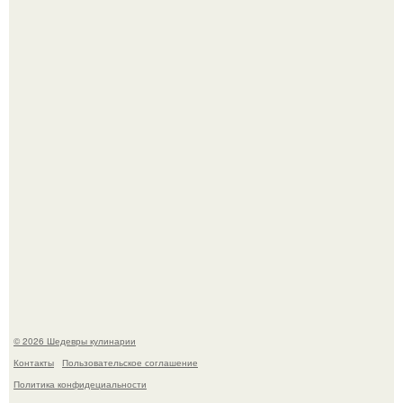
Зендея получила номинацию на премию "Эмми" в
категории "лучшая актриса в драматическом сериале" за
третий сезон "эйфории".
Первый раз я попробовал его, когда приехал в гости к
деду.
© 2026 Шедевры кулинарии
Контакты
Пользовательское соглашение
Политика конфидециальности